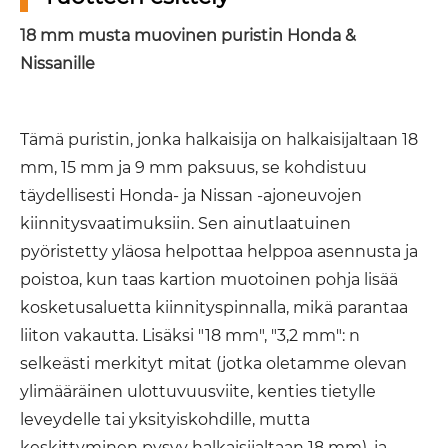
18 mm musta muovinen puristin Honda &
Nissanille
Tämä puristin, jonka halkaisija on halkaisijaltaan 18
mm, 15 mm ja 9 mm paksuus, se kohdistuu
täydellisesti Honda- ja Nissan -ajoneuvojen
kiinnitysvaatimuksiin. Sen ainutlaatuinen
pyöristetty yläosa helpottaa helppoa asennusta ja
poistoa, kun taas kartion muotoinen pohja lisää
kosketusaluetta kiinnityspinnalla, mikä parantaa
liiton vakautta. Lisäksi "18 mm", "3,2 mm": n
selkeästi merkityt mitat (jotka oletamme olevan
ylimääräinen ulottuvuusviite, kenties tietylle
leveydelle tai yksityiskohdille, mutta
keskittyminen pysyy halkaisijaltaan 18 mm), ja