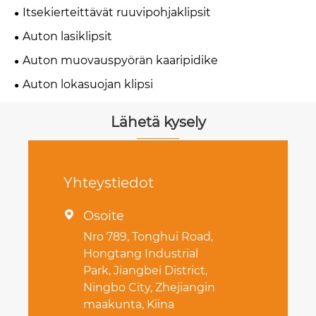
Itsekierteittävät ruuvipohjaklipsit
Auton lasiklipsit
Auton muovauspyörän kaaripidike
Auton lokasuojan klipsi
Lähetä kysely
Yhteystiedot
Osoite

Nro 789, Tonghui Road,
Hongtang Industrial
Park, Jiangbei District,
Ningbo City, Zhejiangin
maakunta, Kiina