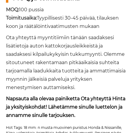
MOQ:
100 pussia
Toimitusaika:
Tyypillisesti 30-45 päivää, tilauksen
koon ja räätälöintivaatimusten mukaan
Ota yhteyttä myyntitiimiin tänään saadaksesi
lisätietoja auton kattokorjausleikkeistä ja
saadaksesi kilpailukykyisin tukkumyynti. Olemme
sitoutuneet rakentamaan pitkäaikaisia ​​suhteita
tarjoamalla laadukkaita tuotteita ja ammattimaisia ​​
myynnin jälkeisiä palveluja yrityksen
menestymisen auttamiseksi.
Napsauta alla olevaa painiketta Ota yhteyttä Hinta
ja yksityiskohdat! Lähetämme sinulle luettelon ja
annamme sinulle tarjouksen.
Hot Tags: 18 mm: n musta muovinen puristus Honda & Nissanille,
Kiina, valmistaja, toimittaja, tehdas, tukkumyynti, ilmainen näyte,