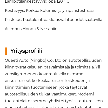
Lämpötilankestävyys: jopa 120 ° C
Kestävyys: Korkea kulumis- ja ympäristöstressi
Pakkaus: Räätälöintipakkausvaihtoehdot saatavilla
Asennus Honda & Nissaniin
Yritysprofiili
Queeti Auto (Ningbo) Co., Ltd on autoteollisuuden
kiinnitysratkaisujen päävalmistaja ja toimittaja. Yli
vuosikymmenen kokemuksella olemme
erikoistuneet korkealaatuisten leikkeiden ja
kiinnittimien tuottamiseen, jotka täyttävät
autoteollisuuden tiukat vaatimukset. Moderni
tuotantolaitoksemme yhdistettynä sitoutumiseen
innovaatioihin ja laatuun tekee meistä luotettavan