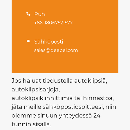
Puh

+86-18067521577
Sähköposti

sales@qeepei.com
Jos haluat tiedustella autoklipsiä,
autoklipsisarjoja,
autoklipsikiinnittimiä tai hinnastoa,
jätä meille sähköpostiosoitteesi, niin
olemme sinuun yhteydessä 24
tunnin sisällä.