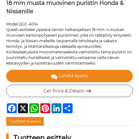
18 mm musta muovinen puristin Honda &
Nissanille
Model:QGC-A014
Queeti esittelee ylpeänä tämän halkaisijaltaan 18 mm: n mustan
muovisen kartionpohjaisen puristimen, joka on räätälöity erityisesti
Honda- ja Nissan-malleille, tarjoamalla tehokkaita ja vakaita
kiinnitys- ja liitäntäratkaisuja rakkaalle ajoneuvollesi.
Korkealaatuisista muovimateriaaleista valmistettu tämä puristin on
suunniteltu huolellisesti ja valmistettu vertaansa vailla olevan
kestävyyden ja luotettavuuden varmistamiseksi.
Lähetä kysely
Get Price & Details

Facebook
X
WhatsApp
Pinterest
LinkedIn
Share
Tuotteen Kuvaus
Tuotteen esittely