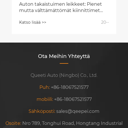
Auton takaistuimen leikkeet: Pienet
mutta välttämättömät kiinnittimet
turvallisiin istuimiin
Katso lisää >>
20--
Ota Meihin Yhteyttä
Queeti Auto (Ningbo) Co., Ltd.
Puh:
+86-18067521577
mobiili:
+86-18067521577
Sähköposti:
sales@qeepei.com
Osoite:
Nro 789, Tonghui Road, Hongtang Industrial