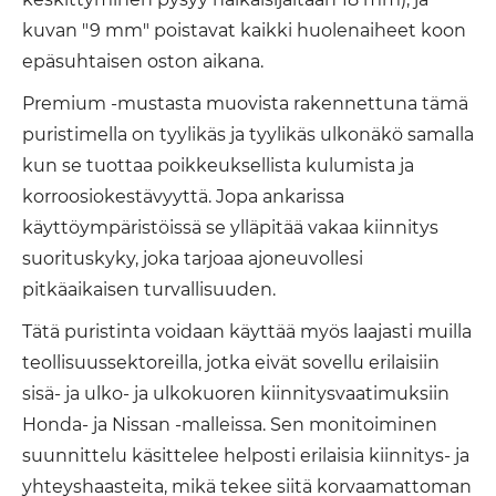
kuvan "9 mm" poistavat kaikki huolenaiheet koon
epäsuhtaisen oston aikana.
Premium -mustasta muovista rakennettuna tämä
puristimella on tyylikäs ja tyylikäs ulkonäkö samalla
kun se tuottaa poikkeuksellista kulumista ja
korroosiokestävyyttä. Jopa ankarissa
käyttöympäristöissä se ylläpitää vakaa kiinnitys
suorituskyky, joka tarjoaa ajoneuvollesi
pitkäaikaisen turvallisuuden.
Tätä puristinta voidaan käyttää myös laajasti muilla
teollisuussektoreilla, jotka eivät sovellu erilaisiin
sisä- ja ulko- ja ulkokuoren kiinnitysvaatimuksiin
Honda- ja Nissan -malleissa. Sen monitoiminen
suunnittelu käsittelee helposti erilaisia ​​kiinnitys- ja
yhteyshaasteita, mikä tekee siitä korvaamattoman