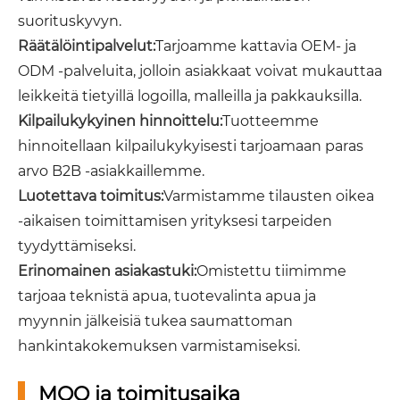
suorituskyvyn.
Räätälöintipalvelut:
Tarjoamme kattavia OEM- ja
ODM -palveluita, jolloin asiakkaat voivat mukauttaa
leikkeitä tietyillä logoilla, malleilla ja pakkauksilla.
Kilpailukykyinen hinnoittelu:
Tuotteemme
hinnoitellaan kilpailukykyisesti tarjoamaan paras
arvo B2B -asiakkaillemme.
Luotettava toimitus:
Varmistamme tilausten oikea
-aikaisen toimittamisen yrityksesi tarpeiden
tyydyttämiseksi.
Erinomainen asiakastuki:
Omistettu tiimimme
tarjoaa teknistä apua, tuotevalinta apua ja
myynnin jälkeisiä tukea saumattoman
hankintakokemuksen varmistamiseksi.
MOQ ja toimitusaika