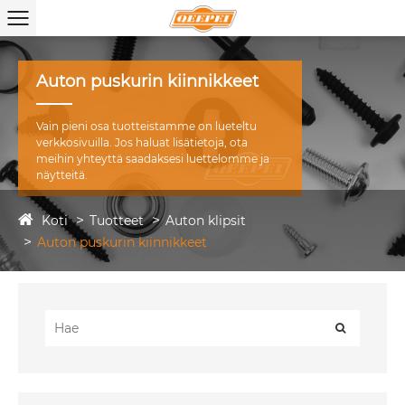
Auton puskurin kiinnikkeet
Vain pieni osa tuotteistamme on lueteltu
verkkosivuilla. Jos haluat lisätietoja, ota
meihin yhteyttä saadaksesi luettelomme ja
näytteitä.
Koti
Tuotteet
Auton klipsit
Auton puskurin kiinnikkeet