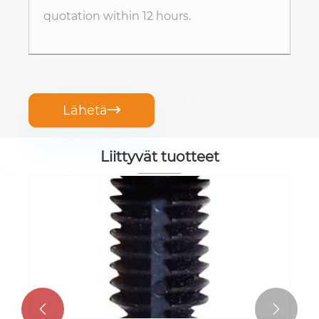
Lähetä

Liittyvät tuotteet

